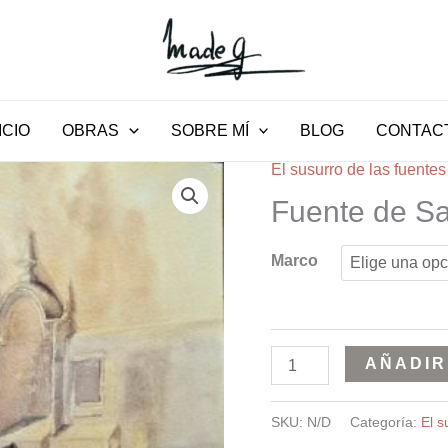
ICIO
OBRAS
SOBRE MÍ
BLOG
CONTAC
El susurro de las fuentes
Fuente
de
Fuente de Sa
Santa
Catalina
Marco
cantidad
AÑADIR
SKU:
N/D
Categoría:
El s