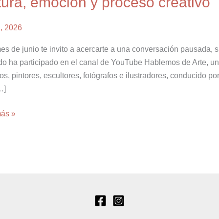
tura, emoción y proceso creativo
mos
1, 2026
es de junio te invito a acercarte a una conversación pausada, s
do ha participado en el canal de YouTube Hablemos de Arte, un
sación
cos, pintores, escultores, fotógrafos e ilustradores, conducido p
…]
,
ón
más »
so
vo